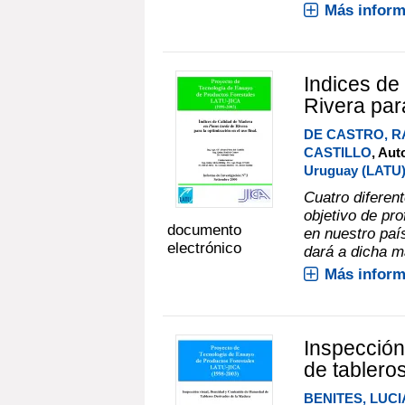
Más inform
Indices de
Rivera para
DE CASTRO, R
CASTILLO
, Aut
Uruguay (LATU
Cuatro diferen
objetivo de pr
documento
en nuestro país
electrónico
dará a dicha m
Más inform
Inspección
de tablero
BENITES, LUC