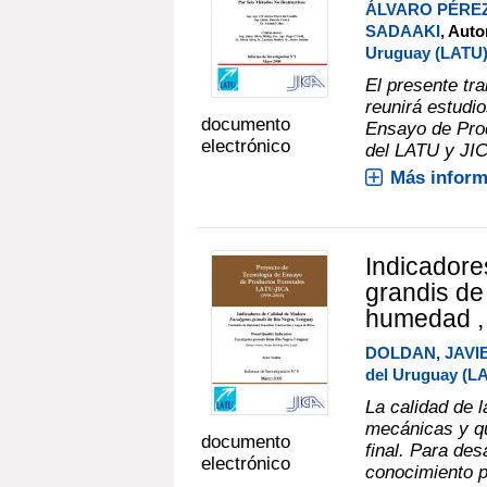
ÁLVARO PÉREZ
SADAAKI
, Aut
Uruguay (LATU
El presente tra
reunirá estudi
documento
Ensayo de Prod
electrónico
del LATU y JIC
Más inform
Indicadore
grandis de
humedad , 
DOLDAN, JAVI
del Uruguay (L
La calidad de 
mecánicas y q
documento
final. Para des
electrónico
conocimiento p