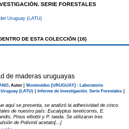
VESTIGACIÓN. SERIE FORESTALES
 del Uruguay (LATU)
ENTRO DE ESTA COLECCIÓN (
16
)
ad de maderas uruguayas
|
IANO
, Autor
Montevideo [URUGUAY] : Laboratorio
|
|
l Uruguay (LATU)
Informe de Investigación. Serie Forestales
ue aquí se presenta, se analizó la adhesividad de cinco
ales de nuestro país: Eucalyptus tereticornis, E.
ndis, Pinus elliottii y P. taeda. Se utilizaron tres
sión de Polivinil acetato[...]