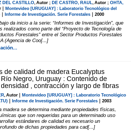
 DEL CASTILLO
, Autor ;
DE CASTRO, RAUL
, Autor ;
OHTA,
|
or
Montevideo [URUGUAY] : Laboratorio Tecnológico del
|
|
)
Informe de Investigación. Serie Forestales
2000
bajo da inicio a la serie: “Informes de Investigación”, que
os realizados como parte del “Proyecto de Tecnología de
uctos Forestales” entre el Sector Productos Forestales
A (Agencia de Coo[...]
ación...
s de calidad de madera Eucalyptus
 Río Negro, Uruguay : Contenido de
densidad , contracción y largo de fibras
|
ER
, Autor
Montevideo [URUGUAY] : Laboratorio Tecnológico
|
|
ATU)
Informe de Investigación. Serie Forestales
2003
la madera se determina mediante propiedades físicas,
uímicas que son requeridas para un determinado uso
arrollar estándares de calidad es necesario un
rofundo de dichas propiedades para cad[...]