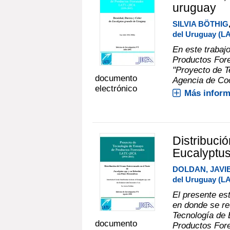
uruguay
SILVIA BÖTHIG
del Uruguay (L
En este trabaj
Productos Fore
"Proyecto de T
documento
Agencia de Coo
electrónico
Más inform
Distribuci
Eucalyptus
DOLDAN, JAVI
del Uruguay (L
El presente est
en donde se re
Tecnología de 
documento
Productos Fore