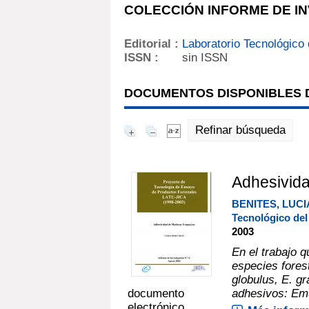
COLECCIÓN INFORME DE IN
Editorial :
Laboratorio Tecnológico
ISSN :
sin ISSN
DOCUMENTOS DISPONIBLES D
Refinar búsqueda
Adhesivid
BENITES, LUC
Tecnológico de
2003
En el trabajo q
especies forest
globulus, E. gra
documento
adhesivos: Emul
electrónico