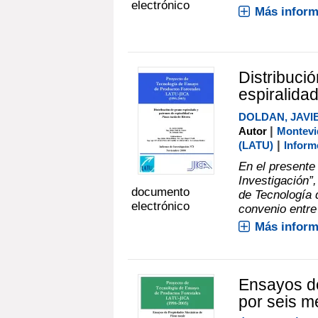
electrónico
Más inform
Distribuci
espiralida
DOLDAN, JAVI
|
Autor
Montevi
|
(LATU)
Inform
En el presente 
Investigación”
documento
de Tecnología 
electrónico
convenio entre 
Más inform
Ensayos d
por seis m