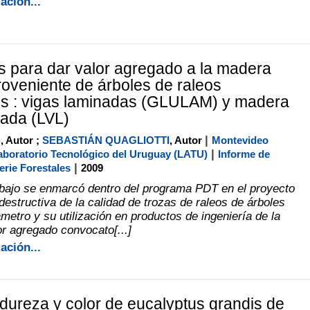
ación...
as para dar valor agregado a la madera
roveniente de árboles de raleos
es : vigas laminadas (GLULAM) y madera
ada (LVL)
|
O
, Autor ;
SEBASTIÁN QUAGLIOTTI
, Autor
Montevideo
|
boratorio Tecnológico del Uruguay (LATU)
Informe de
|
erie Forestales
2009
abajo se enmarcó dentro del programa PDT en el proyecto
destructiva de la calidad de trozas de raleos de árboles
metro y su utilización en productos de ingeniería de la
r agregado convocato[...]
ación...
dureza y color de eucalyptus grandis de