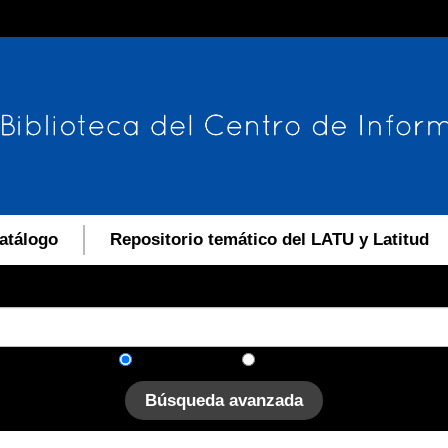
atálogo
Repositorio temático del LATU y Latitud
En el catálogo
En el sitio
Búsqueda avanzada