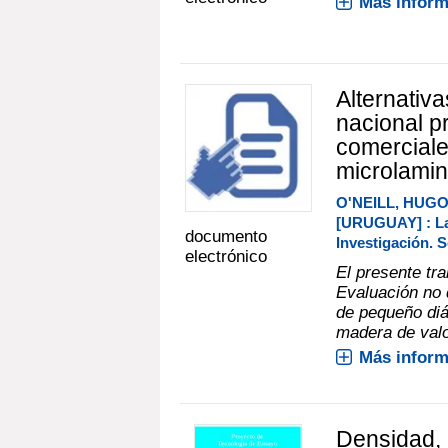
Más inform
Alternativ
nacional p
comercial
microlamin
O'NEILL, HUG
[URUGUAY] : La
documento
Investigación. S
electrónico
El presente tr
Evaluación no 
de pequeño diá
madera de valo
Más inform
Densidad, 