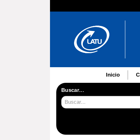
Inicio
C
Buscar...