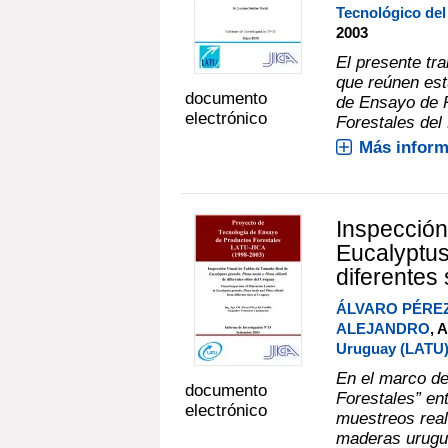
Tecnológico de
2003
El presente tra
que reúnen est
documento
de Ensayo de P
electrónico
Forestales del
Más inform
Inspección
Eucalyptus 
diferentes 
ÁLVARO PÉREZ
ALEJANDRO
, 
Uruguay (LATU
En el marco de
documento
Forestales” en
electrónico
muestreos real
maderas urugua