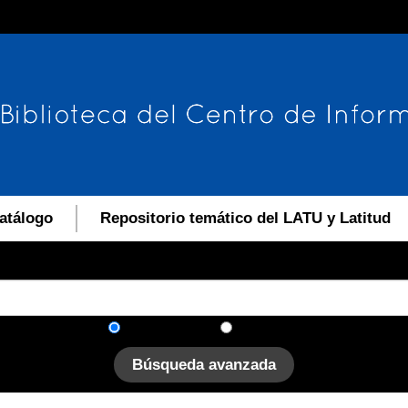
atálogo
Repositorio temático del LATU y Latitud
En el catálogo
En el sitio
Búsqueda avanzada