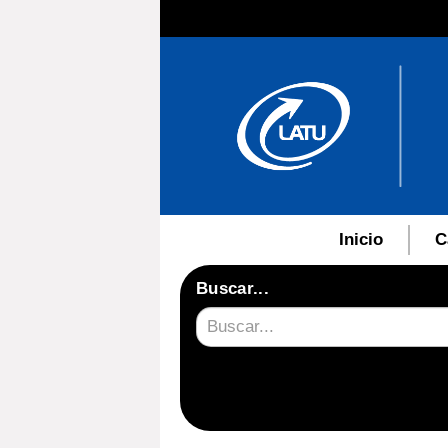
Inicio
C
Buscar...