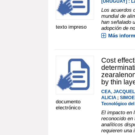
[URUGUAY] : La
Los acuerdos 
mundial de ali
han señalado un
texto impreso
adopción de no
Más inform
Cost effec
determinati
zearalenon
by thin la
CEA, JACQUEL
ALICIA
;
SIMOE
documento
Tecnológico de
electrónico
El impacto en 
reconocido en 
analíticos dis
requieren una 