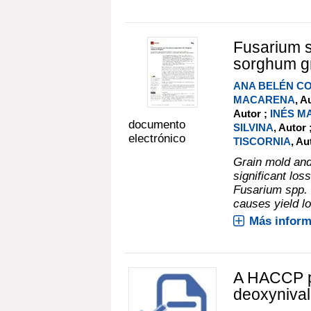
Fusarium s
sorghum gr
ANA BELÉN C
MACARENA
, A
Autor ;
INÉS M
documento
SILVINA
, Autor 
electrónico
TISCORNIA
, A
Grain mold and
significant lo
Fusarium spp. 
causes yield l
Más inform
A HACCP pl
deoxynival