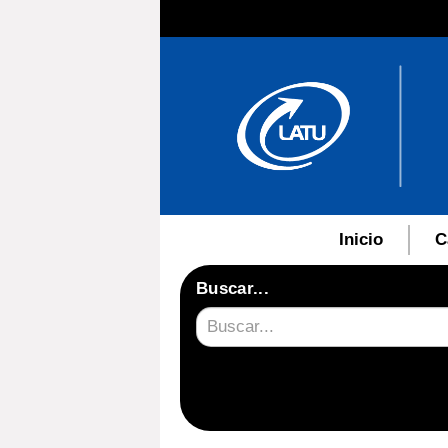
Inicio
C
Buscar...