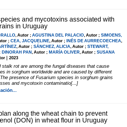
pecies and mycotoxins associated with
ains in Uruguay
ORALLO
, Autor ;
AGUSTINA DEL PALACIO
, Autor ;
SIMOENS,
utor ;
CEA, JACQUELINE
, Autor ;
INÉS DE AURRECOECHEA
,
ARTÍNEZ
, Autor ;
SÁNCHEZ, ALICIA
, Autor ;
STEWART,
;
DINORAH PAN
, Autor ;
MARÍA OLIVER
, Autor ;
SUSANA
|
utor
2023
 stalk rot are among the fungal diseases that cause
sses in sorghum worldwide and are caused by different
The presence of Fusarium species in sorghum grains
osses and mycotoxin contaminatio[...]
ación...
an along the wheat chain to prevent
enol (DON) in wheat flour in Uruguay