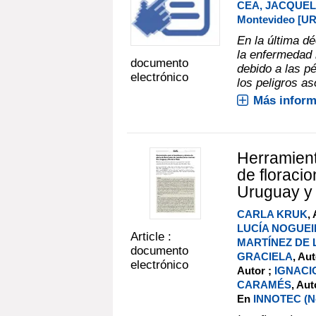
CEA, JACQUEL
Montevideo [UR
En la última d
la enfermedad 
documento
debido a las p
electrónico
los peligros as
Más inform
Herramient
de floraci
Uruguay y 
CARLA KRUK
,
LUCÍA NOGUE
Article :
MARTÍNEZ DE 
documento
GRACIELA
, Au
electrónico
Autor ;
IGNACI
CARAMÉS
, Au
En
INNOTEC (No.