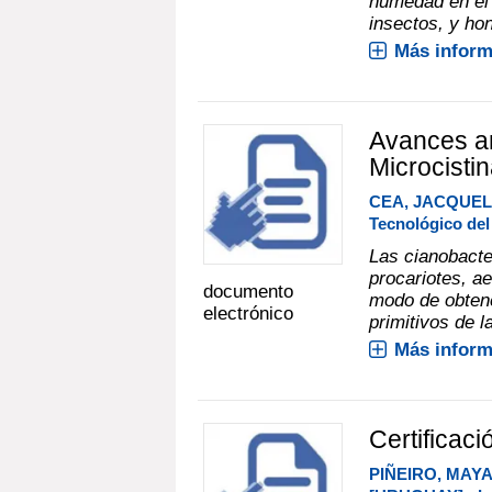
humedad en el
insectos, y hon
Más inform
Avances an
Microcist
CEA, JACQUEL
Tecnológico de
Las cianobacte
procariotes, ae
documento
modo de obtenc
electrónico
primitivos de la
Más inform
Certificaci
PIÑEIRO, MAYA