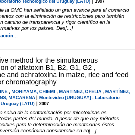
|
boratorio Tecnológico del Uruguay (LATU)
1997
de la OMC han señalado un gran avance para el comercio
mentos con la eliminación de restricciones pero también
 camino de transparencia y rigor científico en la
rmativas por los países. Des[...]
ación...
tive method for the simultaneous
on of aflatoxin B1, B2, G1, G2 ,
e and ochratoxina in maize, rice and feed
yer chromatography
INE
;
MORIYAMA, CHIEMI
;
MARTINEZ, OFELIA
;
MARTÍNEZ,
|
NS, MACARENA
Montevideo [URUGUAY] : Laboratorio
|
l Uruguay (LATU)
2007
la salud de la contaminación por micotoxinas es
todas partes del mundo. A pesar de que hay métodos
ponibles para la determinación de micotoxinas éstos
inversión económica considerable en eq[...]