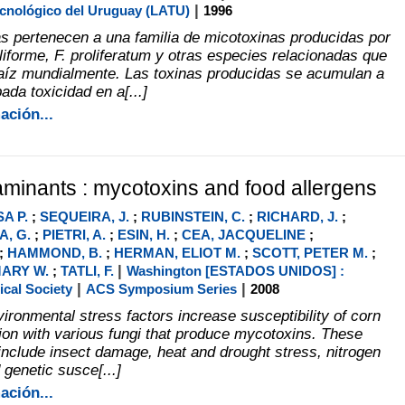
|
ecnológico del Uruguay (LATU)
1996
s pertenecen a una familia de micotoxinas producidas por
iforme, F. proliferatum y otras especies relacionadas que
aíz mundialmente. Las toxinas producidas se acumulan a
ada toxicidad en a[...]
ación...
minants : mycotoxins and food allergens
A P.
;
SEQUEIRA, J.
;
RUBINSTEIN, C.
;
RICHARD, J.
;
A, G.
;
PIETRI, A.
;
ESIN, H.
;
CEA, JACQUELINE
;
;
HAMMOND, B.
;
HERMAN, ELIOT M.
;
SCOTT, PETER M.
;
|
ARY W.
;
TATLI, F.
Washington [ESTADOS UNIDOS] :
|
|
cal Society
ACS Symposium Series
2008
vironmental stress factors increase susceptibility of corn
tion with various fungi that produce mycotoxins. These
 include insect damage, heat and drought stress, nitrogen
 genetic susce[...]
ación...