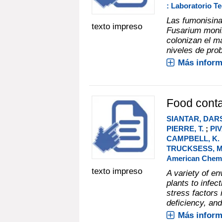
: Laboratorio T
Las fumonisina
texto impreso
Fusarium monil
colonizan el m
niveles de prob
Más inform
Food conta
SIANTAR, DARS
PIERRE, T.
;
PIV
CAMPBELL, K.
TRUCKSESS, M
American Chemi
texto impreso
A variety of en
plants to infec
stress factors
deficiency, and
Más inform