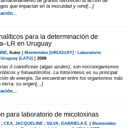
 almacenamiento de granos favorecen la acción de
gos que impactan en la inocuidad y rend[...]
ación...
alíticos para la determinación de
ina–LR en Uruguay
|
INE
, Autor
Montevideo [URUGUAY] : Laboratorio
|
l Uruguay (LATU)
2009
rias ó cianofíceas (algas azules), son microorganismos
róbicos y fotoautótrofos. La fotosíntesis es su principal
ión de energía. Se encuentran entre los organismos más
 tierra; su origen[...]
ación...
ón para laboratorio de micotoxinas
|
;
CEA, JACQUELINE
;
SILVA, GABRIELA E.
Montevideo