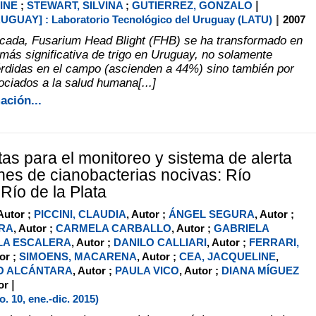
|
INE
;
STEWART, SILVINA
;
GUTIERREZ, GONZALO
|
UGUAY] : Laboratorio Tecnológico del Uruguay (LATU)
2007
écada, Fusarium Head Blight (FHB) se ha transformado en
más significativa de trigo en Uruguay, no solamente
érdidas en el campo (ascienden a 44%) sino también por
ociados a la salud humana[...]
ación...
as para el monitoreo y sistema de alerta
ones de cianobacterias nocivas: Río
Río de la Plata
 Autor ;
PICCINI, CLAUDIA
, Autor ;
ÁNGEL SEGURA
, Autor ;
IRA
, Autor ;
CARMELA CARBALLO
, Autor ;
GABRIELA
LA ESCALERA
, Autor ;
DANILO CALLIARI
, Autor ;
FERRARI,
tor ;
SIMOENS, MACARENA
, Autor ;
CEA, JACQUELINE
,
O ALCÁNTARA
, Autor ;
PAULA VICO
, Autor ;
DIANA MÍGUEZ
|
tor
 10, ene.-dic. 2015)