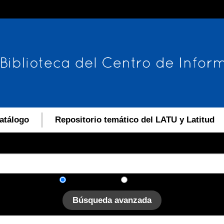
atálogo
Repositorio temático del LATU y Latitud
En el catálogo
En el sitio
Búsqueda avanzada