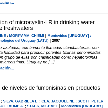
ación...
ion of microcystin-LR in drinking water
e freshwaters
|
INE
;
MORIYAMA, CHIEMI
Montevideo [URUGUAY] :
|
nológico del Uruguay (LATU)
2007
de-azuladas, comúnmente llamadas cianobacterias, son
la habilidad para producir potentes toxinas denominadas
Un grupo de ellas son clasificadas como hepatotoxinas
microcistinas. Uruguay no [...]
ación...
 de niveles de fumonisinas en productos
;
SILVA, GABRIELA E.
;
CEA, JACQUELINE
;
SCOTT, PETER
|
UILLAUME A.
;
STACK, MICHAEL
Montevideo [URUGUAY]