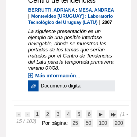
Centro de tendencias
BERRUTTI, ADRIANA
;
MESA, ANDREA
|
Montevideo [URUGUAY] : Laboratorio
|
Tecnológico del Uruguay (LATU)
2007
La siguiente presentación es un
ejemplo de una posible interfase
navegable, donde se muestran las
portadas de los temas que serían
tratados por el Centro de Tendencias
del Latu para la temporada primavera
verano 07/08.
Más información...
Documento digital
1
2
3
4
5
6
(1 -
15 / 103)
Por página:
25
50
100
200