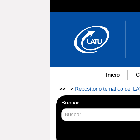
Inicio
C
>>
>
Repositorio temático del LA
Buscar...