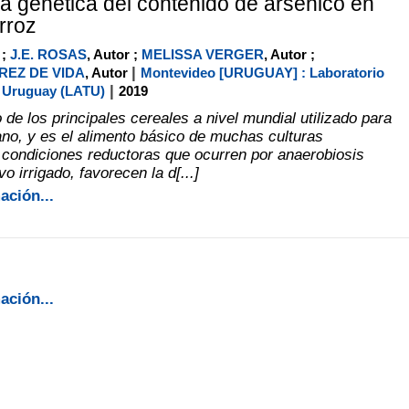
ra genética del contenido de arsénico en
rroz
 ;
J.E. ROSAS
, Autor ;
MELISSA VERGER
, Autor ;
|
EZ DE VIDA
, Autor
Montevideo [URUGUAY] : Laboratorio
|
l Uruguay (LATU)
2019
 de los principales cereales a nivel mundial utilizado para
o, y es el alimento básico de muchas culturas
s condiciones reductoras que ocurren por anaerobiosis
vo irrigado, favorecen la d[...]
ación...
ación...