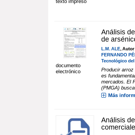
texto impreso
Análisis d
de arsénic
L.M. ALE
, Autor
FERNANDO PÉR
Tecnológico de
documento
Producir arroz
electrónico
es fundamental
mercados. El 
(PMGA) busca o
Más inform
Análisis d
comercial