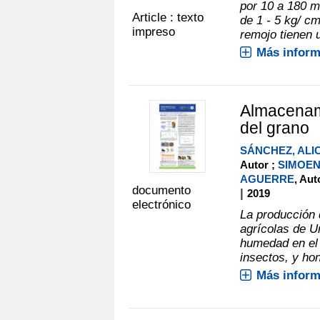
por 10 a 180 m
Article : texto
de 1 - 5 kg/ c
impreso
remojo tienen u
Más inform
Almacenami
del grano
SÁNCHEZ, ALI
Autor ;
SIMOEN
AGUERRE
, Aut
documento
|
2019
electrónico
La producción 
agrícolas de U
humedad en el
insectos, y hon
Más inform