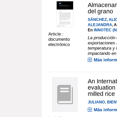
Almacenami
del grano
SÁNCHEZ, ALI
ALEJANDRA
, 
En
INNOTEC (No.
Article :
La producción 
documento
exportaciones 
electrónico
temperatura y 
impactando en 
Más inform
An Interna
evaluation 
milled rice
JULIANO, BIEN
Más inform