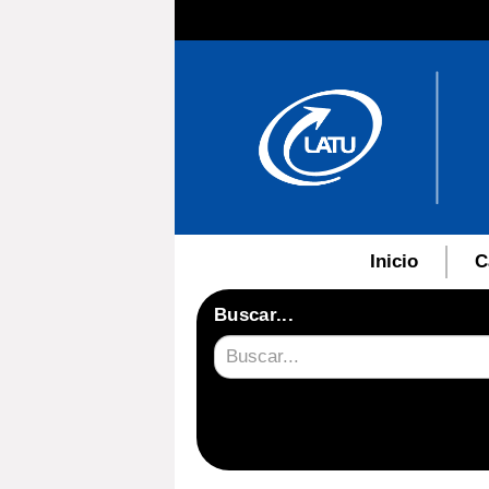
Inicio
C
Buscar...