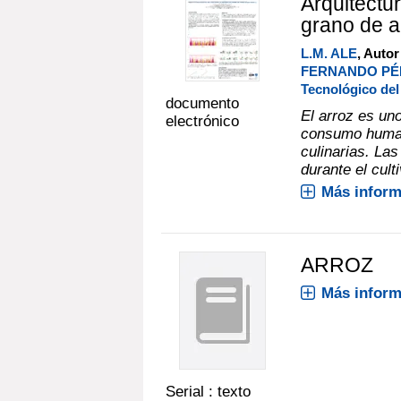
Arquitectu
grano de a
L.M. ALE
, Autor
FERNANDO PÉR
Tecnológico de
documento
El arroz es uno
electrónico
consumo human
culinarias. La
durante el culti
Más inform
ARROZ
Más inform
Serial : texto