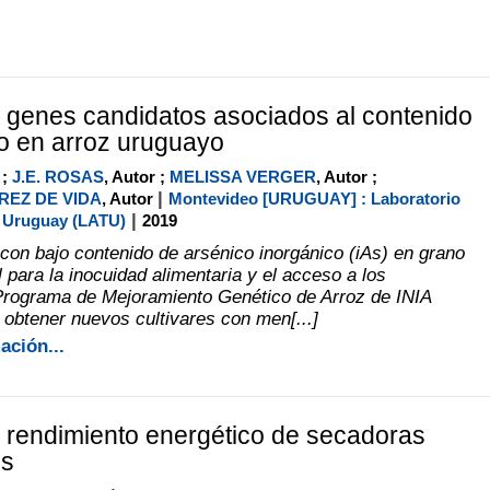
e genes candidatos asociados al contenido
o en arroz uruguayo
 ;
J.E. ROSAS
, Autor ;
MELISSA VERGER
, Autor ;
|
EZ DE VIDA
, Autor
Montevideo [URUGUAY] : Laboratorio
|
l Uruguay (LATU)
2019
 con bajo contenido de arsénico inorgánico (iAs) en grano
 para la inocuidad alimentaria y el acceso a los
Programa de Mejoramiento Genético de Arroz de INIA
btener nuevos cultivares con men[...]
ación...
e rendimiento energético de secadoras
es