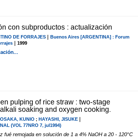
ón con subproductos : actualización
|
TINO DE FORRAJES
Buenos Aires [ARGENTINA] : Forum
|
rrajes
1999
ación...
en pulping of rice straw : two-stage
 alkali soaking and oxygen cooking.
|
TOSAKA, KUNIO
;
HAYASHI, JISUKE
AL (VOL 77NRO 7, jul1994)
oz fué remojada en solución de 1 a 4% NaOH a 20 - 120°C