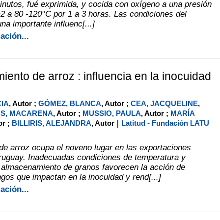
inutos, fué exprimida, y cocida con oxígeno a una presión
m2 a 80 -120°C por 1 a 3 horas. Las condiciones del
na importante influenc[...]
ación...
ento de arroz : influencia en la inocuidad
CIA
, Autor ;
GÓMEZ, BLANCA
, Autor ;
CEA, JACQUELINE
,
S, MACARENA
, Autor ;
MUSSIO, PAULA
, Autor ;
MARÍA
|
or ;
BILLIRIS, ALEJANDRA
, Autor
Latitud - Fundación LATU
de arroz ocupa el noveno lugar en las exportaciones
ruguay. Inadecuadas condiciones de temperatura y
 almacenamiento de granos favorecen la acción de
gos que impactan en la inocuidad y rend[...]
ación...