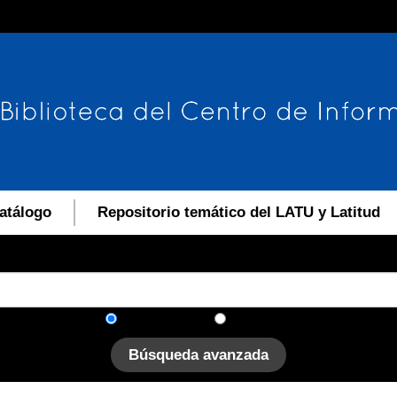
atálogo
Repositorio temático del LATU y Latitud
En el catálogo
En el sitio
Búsqueda avanzada