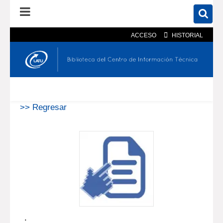
ACCESO
HISTORIAL
En el catálogo
En el sitio
Búsqueda avanzada
>> Regresar
.