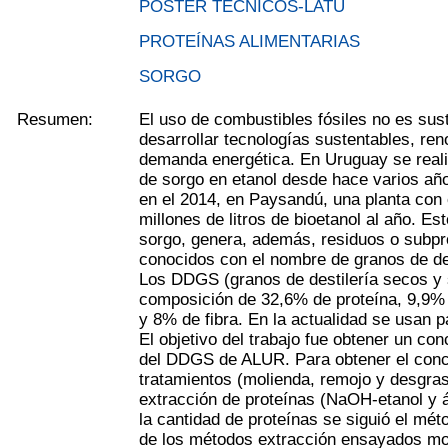
PÓSTER TÉCNICOS-LATU
PROTEÍNAS ALIMENTARIAS
SORGO
Resumen:
El uso de combustibles fósiles no es sus
desarrollar tecnologías sustentables, ren
demanda energética. En Uruguay se reali
de sorgo en etanol desde hace varios a
en el 2014, en Paysandú, una planta con
millones de litros de bioetanol al año. Es
sorgo, genera, además, residuos o subpr
conocidos con el nombre de granos de des
Los DDGS (granos de destilería secos y 
composición de 32,6% de proteína, 9,9%
y 8% de fibra. En la actualidad se usan 
El objetivo del trabajo fue obtener un con
del DDGS de ALUR. Para obtener el conc
tratamientos (molienda, remojo y desgra
extracción de proteínas (NaOH-etanol y á
la cantidad de proteínas se siguió el m
de los métodos extracción ensayados mo