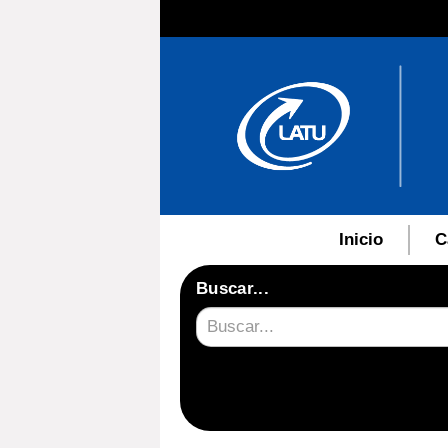
Inicio
C
Buscar...