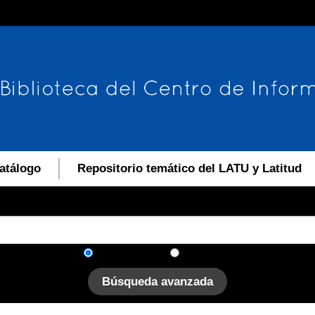
atálogo
Repositorio temático del LATU y Latitud
En el catálogo
En el sitio
Búsqueda avanzada