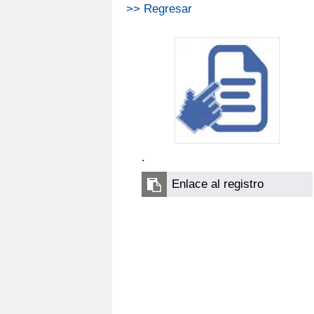
>> Regresar
.
Enlace al registro