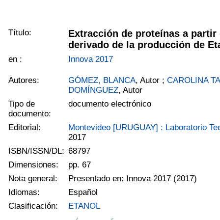
Título:
Extracción de proteínas a parti
derivado de la producción de E
en :
Innova 2017
Autores:
GÓMEZ, BLANCA
, Autor ;
CAROLINA T
DOMÍNGUEZ
, Autor
Tipo de
documento electrónico
documento:
Editorial:
Montevideo [URUGUAY] : Laboratorio Te
2017
ISBN/ISSN/DL:
68797
Dimensiones:
pp. 67
Nota general:
Presentado en: Innova 2017 (2017)
Idiomas:
Español
Clasificación:
ETANOL