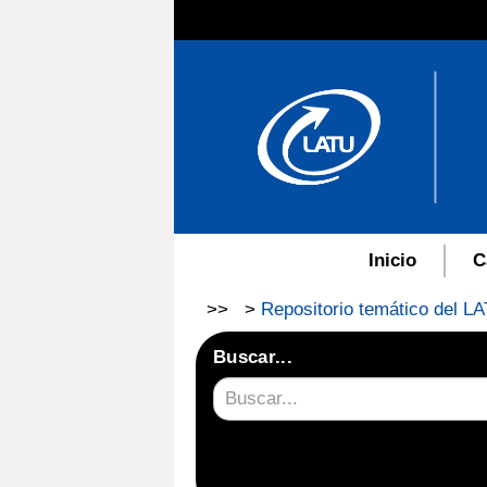
Inicio
C
>>
>
Repositorio temático del LA
Buscar...