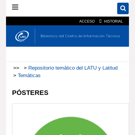
ACCESO
HISTORIAL
En el catálogo
En el sitio
Búsqueda avanzada
>>
>
Repositorio temático del LATU y Latitud
>
Temáticas
PÓSTERES