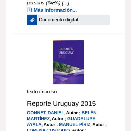
persons (%HA) [...]
Más información...
Documento digital
texto impreso
Reporte Uruguay 2015
GONNET, DANIEL
, Autor ;
BELÉN
MARTÍNEZ
, Autor ;
GUADALUPE
AYALA
, Autor ;
MANUEL PÍRIZ
, Autor ;
LORENA CUSTODIO
, Autor ;