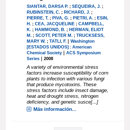
SIANTAR, DARSA P.
;
SEQUEIRA, J.
;
RUBINSTEIN, C.
;
RICHARD, J.
;
PIERRE, T.
;
PIVA, G.
;
PIETRI, A.
;
ESIN,
H.
;
CEA, JACQUELINE
;
CAMPBELL,
K.
;
HAMMOND, B.
;
HERMAN, ELIOT
M.
;
SCOTT, PETER M.
;
TRUCKSESS,
|
MARY W.
;
TATLI, F.
Washington
[ESTADOS UNIDOS] : American
|
Chemical Society
ACS Symposium
|
Series
2008
A variety of environmental stress
factors increase susceptibility of corn
plants to infection with various fungi
that produce mycotoxins. These
stress factors include insect damage,
heat and drought stress, nitrogen
deficiency, and genetic susce[...]
Más información...