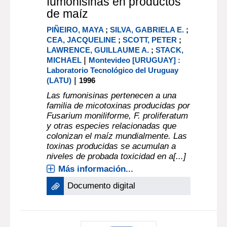
fumonisinas en productos
de maíz
PIÑEIRO, MAYA
;
SILVA, GABRIELA E.
;
CEA, JACQUELINE
;
SCOTT, PETER
;
LAWRENCE, GUILLAUME A.
;
STACK,
|
MICHAEL
Montevideo [URUGUAY] :
Laboratorio Tecnológico del Uruguay
|
(LATU)
1996
Las fumonisinas pertenecen a una
familia de micotoxinas producidas por
Fusarium moniliforme, F. proliferatum
y otras especies relacionadas que
colonizan el maíz mundialmente. Las
toxinas producidas se acumulan a
niveles de probada toxicidad en a[...]
Más información...
Documento digital