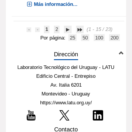
A variety of environmental stress
factors increase susceptibility of corn
plants to infection with various fungi
that produce mycotoxins. These
stress factors include insect damage,
heat and drought stress, nitrogen
deficiency, and genetic susce[...]
Más información...
1
2
(1 - 15 / 23)
Por página:
25
50
100
200
Dirección
Laboratorio Tecnológico del Uruguay - LATU
Edificio Central - Entrepiso
Av. Italia 6201