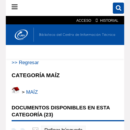
ACCESO
HISTORIAL
En el catálogo
En el sitio
Búsqueda avanzada
>> Regresar
CATEGORÍA MAÍZ
>
MAÍZ
DOCUMENTOS DISPONIBLES EN ESTA
CATEGORÍA (
23
)