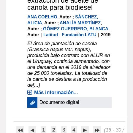
extracción de aceite de
canola para biodiesel
ANA COELHO
, Autor ;
SÁNCHEZ,
ALICIA
, Autor ;
ANALÍA MARTÍNEZ
,
Autor ;
GÓMEZ GUERRERO, BLANCA
,
|
|
Autor
Latitud - Fundación LATU
2019
El área de plantación de canola
(Brassica napus var. napus),
producida bajo contrato con ALUR en
el Uruguay, continúa aumentado, con
una demanda en el 2019 de alrededor
de 25.000 toneladas. La totalidad de
la canola se destina a la producción
de[...]
Más información...
Documento digital
1
2
3
4
(16 - 30 /