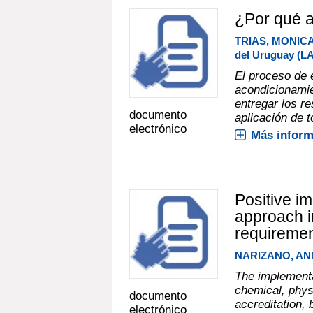
¿Por qué a
TRIAS, MONIC
del Uruguay (L
El proceso de 
acondicionamie
entregar los re
documento
aplicación de 
electrónico
Más inform
Positive i
approach i
requiremen
NARIZANO, A
The implementa
chemical, phys
documento
accreditation, 
electrónico