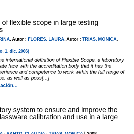
 of flexible scope in large testing
s
RINA
, Autor ;
FLORES, LAURA
, Autor ;
TRIAS, MONICA
,
 1, dic. 2006)
e international definition of Flexible Scope, a laboratory
e face with the accreditation body that it has the
erience and competence to work within the full range of
pe, as well as poss[...]
ación...
atory system to ensure and improve the
glassware calibration and use in a large
|
A
;
SANTO, CLAUDIA
;
TRIAS, MONICA
2008