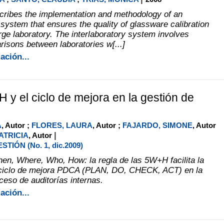
cribes the implementation and methodology of an
 system that ensures the quality of glassware calibration
rge laboratory. The interlaboratory system involves
risons between laboratories w[...]
ación...
H y el ciclo de mejora en la gestión de
A
, Autor ;
FLORES, LAURA
, Autor ;
FAJARDO, SIMONE
, Autor
|
ATRICIA
, Autor
TIÓN (No. 1, dic.2009)
n, Where, Who, How: la regla de las 5W+H facilita la
l ciclo de mejora PDCA (PLAN, DO, CHECK, ACT) en la
ceso de auditorías internas.
ación...