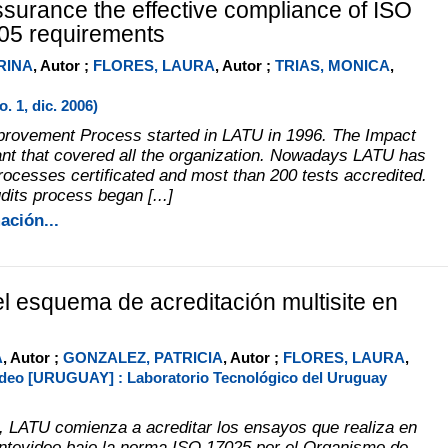
surance the effective compliance of ISO
05 requirements
RINA
, Autor ;
FLORES, LAURA
, Autor ;
TRIAS, MONICA
,
 1, dic. 2006)
rovement Process started in LATU in 1996. The Impact
nt that covered all the organization. Nowadays LATU has
processes certificated and most than 200 tests accredited.
dits process began [...]
ación...
el esquema de acreditación multisite en
A
, Autor ;
GONZALEZ, PATRICIA
, Autor ;
FLORES, LAURA
,
deo [URUGUAY] : Laboratorio Tecnológico del Uruguay
, LATU comienza a acreditar los ensayos que realiza en
tevideo bajo la norma ISO 17025 por el Organismo de