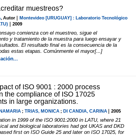
creditar muestreos?
|
A
, Autor
Montevideo [URUGUAY] : Laboratorio Tecnológico
|
ATU)
2009
ensayo comienza con el muestreo, sigue el
nto y tratamiento de la muestra para luego ensayar y
sultados. El resultado final es la consecuencia de la
todas estas etapas. Comúnmente el mayor[...]
ación...
mpact of ISO 9001 : 2000 process
n the compliance of ISO 17025
ts in large organizations.
|
NNAMARIA
;
TRIAS, MONICA
;
DI CANDIA, CARINA
2005
tion in 1999 of the ISO 9001:2000 in LATU, where 21
ical and biological laboratories had got UKAS and DKD
based first on ISO Guide 25 and later on ISO 17025, for