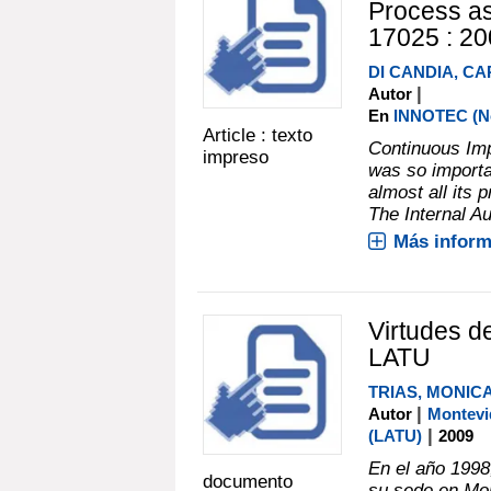
Process as
17025 : 20
DI CANDIA, CA
|
Autor
En
INNOTEC (No.
Article : texto
Continuous Imp
impreso
was so importa
almost all its 
The Internal Au
Más inform
Virtudes d
LATU
TRIAS, MONIC
|
Autor
Montevi
|
(LATU)
2009
En el año 1998
documento
su sede en Mon