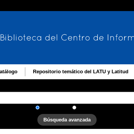
atálogo
Repositorio temático del LATU y Latitud
En el catálogo
En el sitio
Búsqueda avanzada