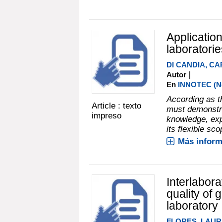
Application
laboratorie
DI CANDIA, CA
|
Autor
En
INNOTEC (No.
According as th
Article : texto
must demonstrat
impreso
knowledge, exp
its flexible sco
Más inform
Interlabor
quality of 
laboratory
FLORES, LAUR