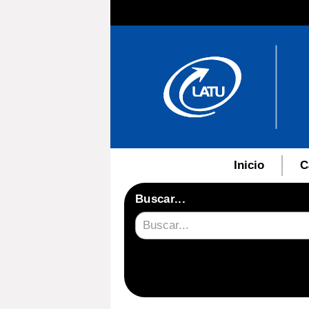
Inicio
C
Buscar...