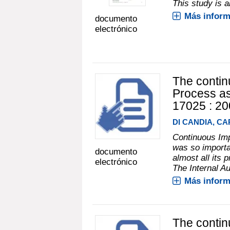
This study is a
Más inform
documento
electrónico
The contin
Process as
17025 : 20
DI CANDIA, CA
Continuous Imp
was so importa
documento
almost all its 
electrónico
The Internal Au
Más inform
The contin