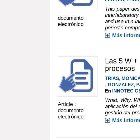
This paper des
interlaboratory
documento
and use in a la
electrónico
periodic compa
Más inform
Las 5 W + 
procesos
TRIAS, MONIC
;
GONZALEZ, P
En
INNOTEC GES
What, Why, Whe
Article :
aplicación de
documento
gestión del pro
electrónico
Más inform