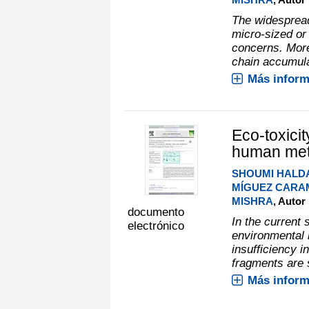
The widespread 
micro-sized or
concerns. More
chain accumulat
Más inform
Eco-toxicit
human meta
SHOUMI HALD
MÍGUEZ CARA
MISHRA
, Autor
documento
In the current 
electrónico
environmental 
insufficiency 
fragments are s
Más inform