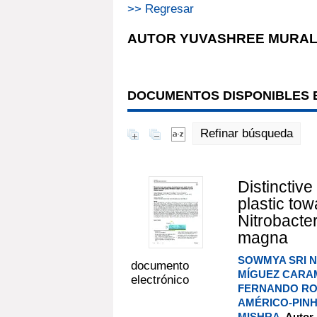
>> Regresar
AUTOR YUVASHREE MURAL
DOCUMENTOS DISPONIBLES E
Refinar búsqueda
Distinctiv
plastic to
Nitrobacte
magna
SOWMYA SRI 
documento
MÍGUEZ CARA
electrónico
FERNANDO RO
AMÉRICO-PIN
MISHRA
, Autor