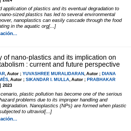
application of plastics and its eventual degradation to
 nano-sized plastics has led to several environmental
over, nanoplastics can easily cascade through the food
ing in the aquatic org[...]
ación...
y of nano-plastics and its implication on
bolism : current and future perspective
AR
, Autor ;
YUVASHREE MURALIDARAN
, Autor ;
DIANA
MÉS
, Autor ;
SIKANDAR I. MULLA
, Autor ;
PRABHAKAR
|
2023
scenario, plastic pollution has become one of the serious
hazard problems due to its improper handling and
in degradation. Nanoplastics (NPs) are formed when plastic
ubjected to ultraviol[...]
ación...