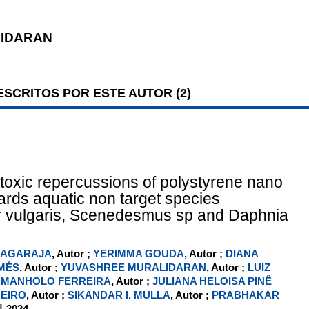
IDARAN
SCRITOS POR ESTE AUTOR (
2
)
e toxic repercussions of polystyrene nano
wards aquatic non target species
r vulgaris, Scenedesmus sp and Daphnia
NAGARAJA
, Autor ;
YERIMMA GOUDA
, Autor ;
DIANA
MÉS
, Autor ;
YUVASHREE MURALIDARAN
, Autor ;
LUIZ
MANHOLO FERREIRA
, Autor ;
JULIANA HELOISA PINÊ
HEIRO
, Autor ;
SIKANDAR I. MULLA
, Autor ;
PRABHAKAR
|
2024