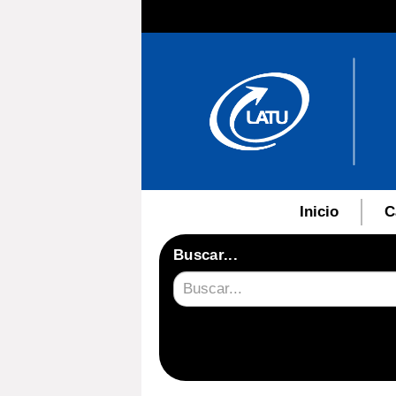
Inicio
C
Buscar...