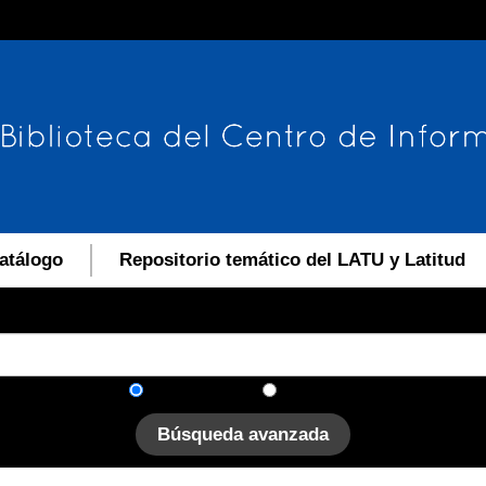
atálogo
Repositorio temático del LATU y Latitud
En el catálogo
En el sitio
Búsqueda avanzada