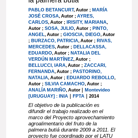
la palmera butiá
PABLO BETANCURT
, Autor ;
MARÍA
JOSÉ CROSA
, Autor ;
AYRES,
CARLOS
, Autor ;
IRISITY, MARIANA
,
Autor ;
SOSA, JULIO
, Autor ;
PINTO,
ANGEL
, Autor ;
GIOSCIA, DIEGO
, Autor
;
BURZACO, PATRICIA
, Autor ;
RIVAS,
MERCEDES
, Autor ;
DELLACASSA,
EDUARDO
, Autor ;
NATALIA DEL
VERDÚN MARTÍNEZ
, Autor ;
BELLUCCI, IARA
, Autor ;
ZACCARI,
FERNANDA
, Autor ;
PASTORINO,
NATALIA
, Autor ;
EDUARDO REBOLLO
,
Autor ;
SILVIA CAMACHO
, Autor ;
|
ANALÍA MARIÑO
, Autor
Montevideo
|
|
[URUGUAY] : INIA
FPTA
2014
El objetivo de la publicación es
difundir el trabajo realizado en el
marco del Proyecto aprovechamiento
agroalimentario del fruto de la
palmera butiá durante 2009 a 2011. El
proyecto fue coordinado por el LATU