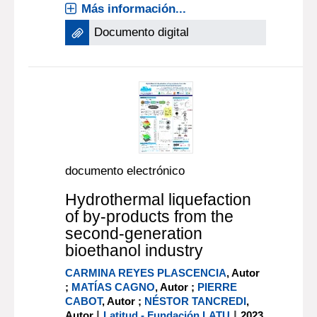
Más información...
Documento digital
documento electrónico
Hydrothermal liquefaction
of by-products from the
second-generation
bioethanol industry
CARMINA REYES PLASCENCIA
, Autor
;
MATÍAS CAGNO
, Autor ;
PIERRE
CABOT
, Autor ;
NÉSTOR TANCREDI
,
|
|
Autor
Latitud - Fundación LATU
2023