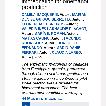
impregnation for bioethanol
production
CAMILA BACQUERIÉ
, Autor ;
MAIRAN
DENISE GUIGOU BERRETTA
, Autor ;
FLORENCIA CEBREIROS
, Autor ;
VALERIA INÉS LARNAUDIE PLACHOT
,
Autor ;
MARÍA E. ROMÁN
, Autor ;
MATÍAS CAGNO
, Autor ;
FACUNDO
RODRÍGUEZ
, Autor ;
BONFIGLIO,
FERNANDO
, Autor ;
MARIO DANIEL
FERRARI
, Autor ;
CLAUDIA LAREO
,
|
Autor
2025
The enzymatic hydrolysis of cellulose
from Eucalyptus grandis, pretreated
through diluted acid impregnation and
steam explosion in a continuous pilot-
scale reactor, was evaluated for
bioethanol production. The best
pretreatment conditions were a[...]
Más información...