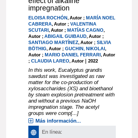
effect of alkaline
impregnation
ELOISA ROCHÓN
, Autor ;
MARÍA NOEL
CABRERA
, Autor ;
VALENTINA
SCUTARI
, Autor ;
MATÍAS CAGNO
,
Autor ;
ABIGAIL GUIBAUD
, Autor ;
SANTIAGO MARTÍNEZ
, Autor ;
SILVIA
BÖTHIG
, Autor ;
GUCHIN, NIKOLAI
,
Autor ;
MARIO DANIEL FERRARI
, Autor
|
;
CLAUDIA LAREO
, Autor
2022
In this work, Eucalyptus grandis
sawdust was investigated as raw
matter for the co-production of
xylosaccharides (XS) and bioethanol
by steam explosion pretreatment with
and without a previous NaOH
impregnation stage. The acetyl
groups were comp[...]
Más información...
En línea: