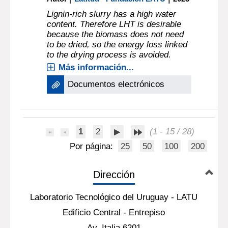
Lignin-rich slurry has a high water
content. Therefore LHT is desirable
because the biomass does not need
to be dried, so the energy loss linked
to the drying process is avoided.
Más información...
Documentos electrónicos
1
2
(1 - 15 / 28)
Por página:
25
50
100
200
Dirección
Laboratorio Tecnológico del Uruguay - LATU
Edificio Central - Entrepiso
Av. Italia 6201