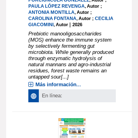
PAULA LÓPEZ REVENGA
, Autor ;
ANTONIA MONTILLA
, Autor ;
CAROLINA FONTANA
, Autor ;
CECILIA
|
GIACOMINI
, Autor
2026
Prebiotic manooligosaccharides
(MOS) enhance the immune system
by selectively fermenting gut
microbiota. While generally produced
through enzymatic hydrolysis of
natural mannans and agro-industrial
residues, forest waste remains an
untapped sour[...]
Más información...
En línea: