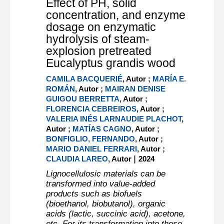
Effect of PH, solid
concentration, and enzyme
dosage on enzymatic
hydrolysis of steam-
explosion pretreated
Eucalyptus grandis wood
CAMILA BACQUERIÉ
, Autor ;
MARÍA E.
ROMÁN
, Autor ;
MAIRAN DENISE
GUIGOU BERRETTA
, Autor ;
FLORENCIA CEBREIROS
, Autor ;
VALERIA INÉS LARNAUDIE PLACHOT
,
Autor ;
MATÍAS CAGNO
, Autor ;
BONFIGLIO, FERNANDO
, Autor ;
MARIO DANIEL FERRARI
, Autor ;
|
CLAUDIA LAREO
, Autor
2024
Lignocellulosic materials can be
transformed into value-added
products such as biofuels
(bioethanol, biobutanol), organic
acids (lactic, succinic acid), acetone,
etc. For its transformation into these