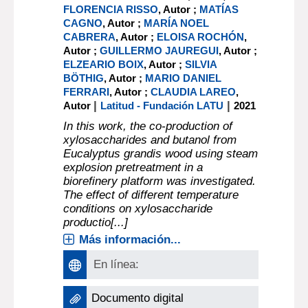
FLORENCIA RISSO
, Autor ;
MATÍAS
CAGNO
, Autor ;
MARÍA NOEL
CABRERA
, Autor ;
ELOISA ROCHÓN
,
Autor ;
GUILLERMO JAUREGUI
, Autor ;
ELZEARIO BOIX
, Autor ;
SILVIA
BÖTHIG
, Autor ;
MARIO DANIEL
FERRARI
, Autor ;
CLAUDIA LAREO
,
|
|
Autor
Latitud - Fundación LATU
2021
In this work, the co-production of
xylosaccharides and butanol from
Eucalyptus grandis wood using steam
explosion pretreatment in a
biorefinery platform was investigated.
The effect of different temperature
conditions on xylosaccharide
productio[...]
Más información...
En línea:
Documento digital