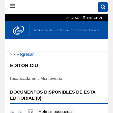
ACCESO
HISTORIAL
En el catálogo
En el sitio
Búsqueda avanzada
>> Regresar
EDITOR CIU
localizada en :
Montevideo
DOCUMENTOS DISPONIBLES DE ESTA
EDITORIAL (
8
)
Refinar búsqueda