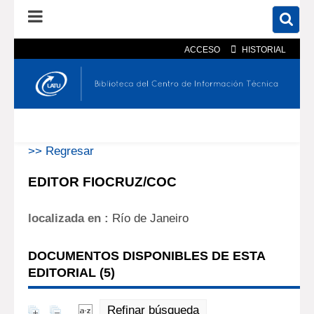
ACCESO
HISTORIAL
En el catálogo
En el sitio
Búsqueda avanzada
>> Regresar
EDITOR FIOCRUZ/COC
localizada en :
Río de Janeiro
DOCUMENTOS DISPONIBLES DE ESTA
EDITORIAL (
5
)
Refinar búsqueda