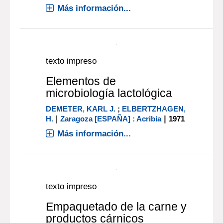
texto impreso
Elaboración de vinos :
seguridad, calidad,
métodos. Introducción al
HACCP y al control de los
defectos
|
HYGINOV, CRITT
Zaragoza [ESPAÑA]
|
: Acribia
2000
Más información...