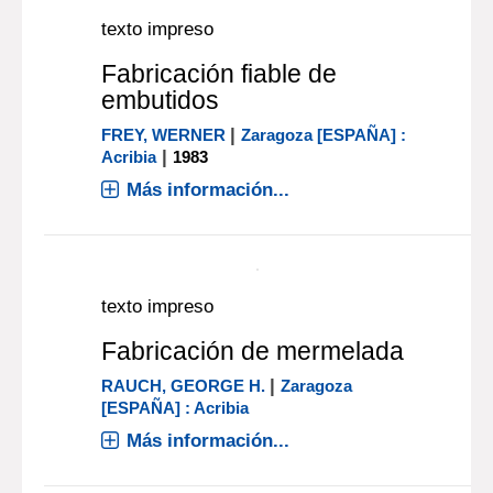
texto impreso
Envasado de alimentos en
atmosferas controladas,
modificadas y a vacio
|
BRODY, AARON L.
Zaragoza
|
[ESPAÑA] : Acribia
1996
Más información...
texto impreso
Fabricación fiable de
embutidos