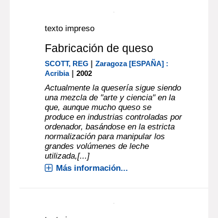
|
FREY, WERNER
Zaragoza [ESPAÑA] :
|
Acribia
1983
Más información...
texto impreso
Fabricación de mermelada
|
RAUCH, GEORGE H.
Zaragoza
[ESPAÑA] : Acribia
Más información...
texto impreso
Fabricación de queso