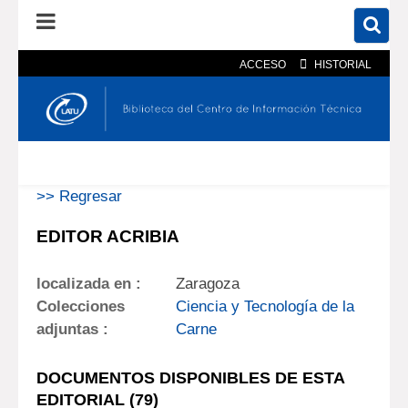
ACCESO
HISTORIAL
En el catálogo
En el sitio
Búsqueda avanzada
>> Regresar
EDITOR ACRIBIA
localizada en :
Zaragoza
Colecciones
Ciencia y Tecnología de la
adjuntas :
Carne
DOCUMENTOS DISPONIBLES DE ESTA
EDITORIAL (
79
)