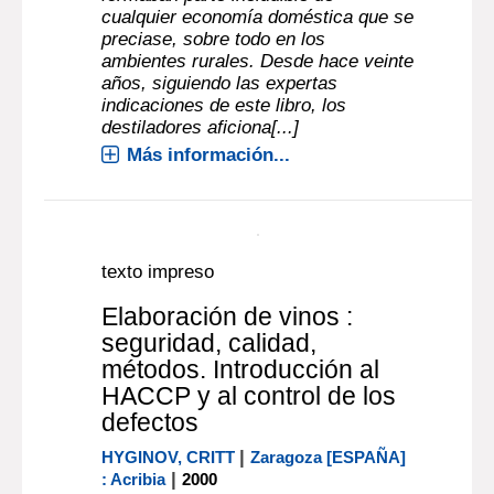
texto impreso
Elaboración artesanal de
licores
|
GEORGE, HEBERT
Zaragoza
|
[ESPAÑA] : Acribia
2002
Antiguamente los licores caseros
formaban parte ineludible de
cualquier economía doméstica que se
preciase, sobre todo en los
ambientes rurales. Desde hace veinte
años, siguiendo las expertas
indicaciones de este libro, los
destiladores aficiona[...]
Más información...