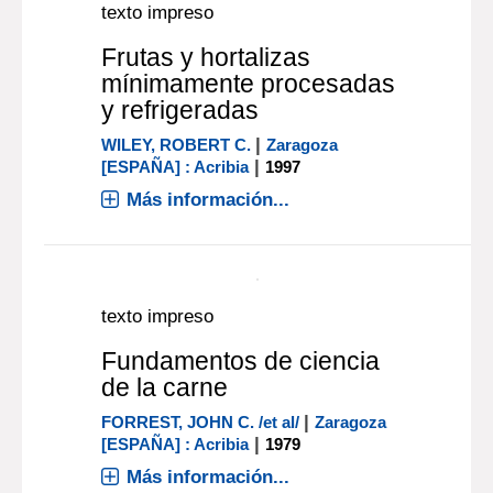
Más información...
texto impreso
Fabricación de vinos
|
VOGT, ERNST
Zaragoza [ESPAÑA] :
|
Acribia
1972
Más información...
texto impreso
Frutas y hortalizas
mínimamente procesadas
y refrigeradas