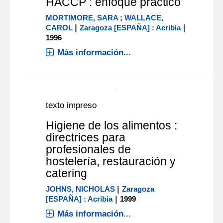
Guía práctica para el
análisis microbiológico de
la leche y los productos
lacteos
BEERENS, HENRY
;
LUGUET,
|
FRANÇOIS M.
Zaragoza [ESPAÑA] :
|
Acribia
1990
Más información...
texto impreso
HACCP : enfoque práctico
MORTIMORE, SARA
;
WALLACE,
|
|
CAROL
Zaragoza [ESPAÑA] : Acribia
1996
Más información...