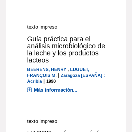
|
WILEY, ROBERT C.
Zaragoza
|
[ESPAÑA] : Acribia
1997
Más información...
texto impreso
Fundamentos de ciencia
de la carne
|
FORREST, JOHN C. /et al/
Zaragoza
|
[ESPAÑA] : Acribia
1979
Más información...
texto impreso