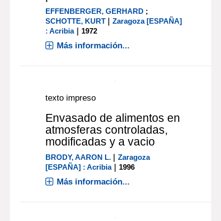
texto impreso
Elementos de
microbiología lactológica
DEMETER, KARL J.
;
ELBERTZHAGEN,
|
|
H.
Zaragoza [ESPAÑA] : Acribia
1971
Más información...
texto impreso
Empaquetado de la carne y
productos cárnicos
EFFENBERGER, GERHARD
;
|
SCHOTTE, KURT
Zaragoza [ESPAÑA]
|
: Acribia
1972
Más información...