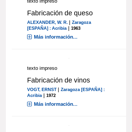
|
SCOTT, REG
Zaragoza [ESPAÑA] :
|
Acribia
2002
Actualmente la quesería sigue siendo
una mezcla de "arte y ciencia" en la
que, aunque mucho queso se
produce en industrias controladas por
ordenador, basándose en la estricta
normalización para manipular los
grandes volúmenes de leche
utilizada,[...]
Más información...
texto impreso
Fabricación de queso
|
ALEXANDER, W. R.
Zaragoza
|
[ESPAÑA] : Acribia
1963