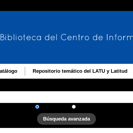
atálogo
Repositorio temático del LATU y Latitud
En el catálogo
En el sitio
Búsqueda avanzada