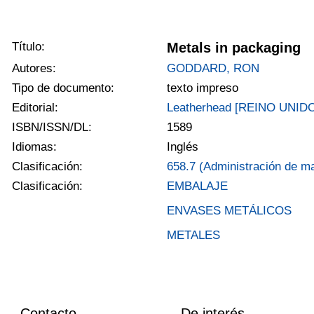
Título:
Metals in packaging
Autores:
GODDARD, RON
Tipo de documento:
texto impreso
Editorial:
Leatherhead [REINO UNIDO]
ISBN/ISSN/DL:
1589
Idiomas:
Inglés
Clasificación:
658.7 (Administración de ma
Clasificación:
EMBALAJE
ENVASES METÁLICOS
METALES
Contacto
De interés