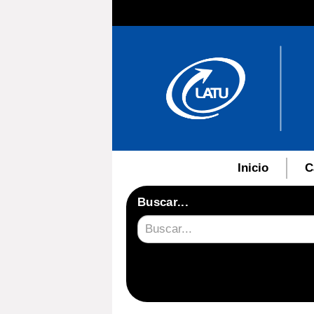
Inicio
C
Buscar...