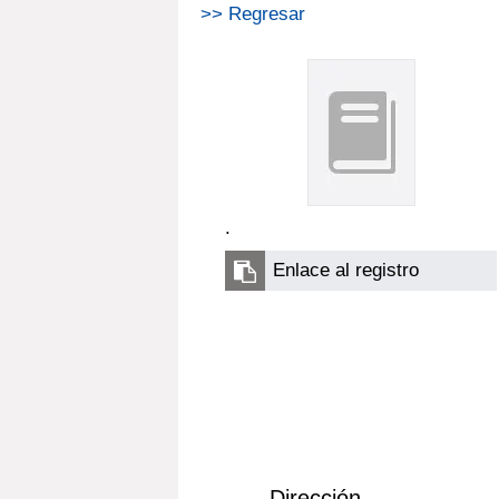
>> Regresar
.
Enlace al registro
Dirección