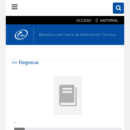
ACCESO
HISTORIAL
En el catálogo
En el sitio
Búsqueda avanzada
>> Regresar
.