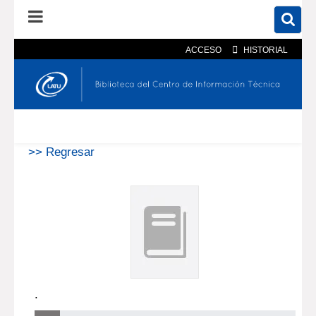
ACCESO
HISTORIAL
En el catálogo
En el sitio
Búsqueda avanzada
>> Regresar
.