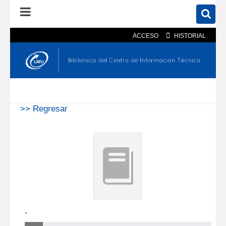
ACCESO
HISTORIAL
En el catálogo
En el sitio
Búsqueda avanzada
>> Regresar
.