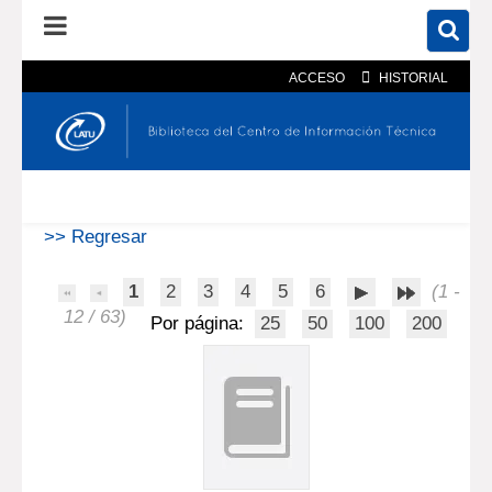
ACCESO
HISTORIAL
En el catálogo
En el sitio
Búsqueda avanzada
>> Regresar
1
2
3
4
5
6
(1 -
12 / 63)
Por página:
25
50
100
200