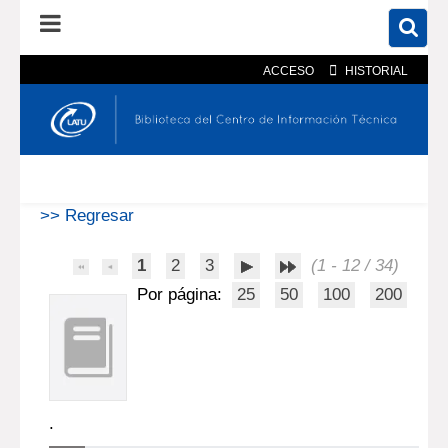
ACCESO
HISTORIAL
En el catálogo
En el sitio
Búsqueda avanzada
>> Regresar
1
2
3
(1 - 12 / 34)
Por página:
25
50
100
200
.