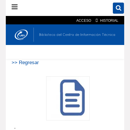
ACCESO
HISTORIAL
En el catálogo
En el sitio
Búsqueda avanzada
>> Regresar
.