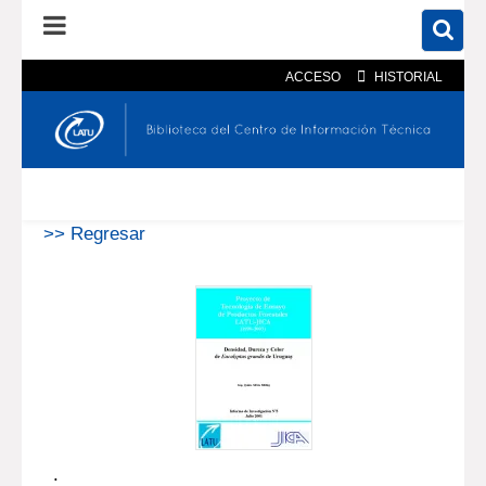
ACCESO
HISTORIAL
En el catálogo
En el sitio
Búsqueda avanzada
>> Regresar
.