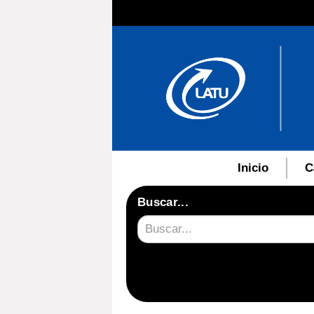
Inicio
C
Buscar...