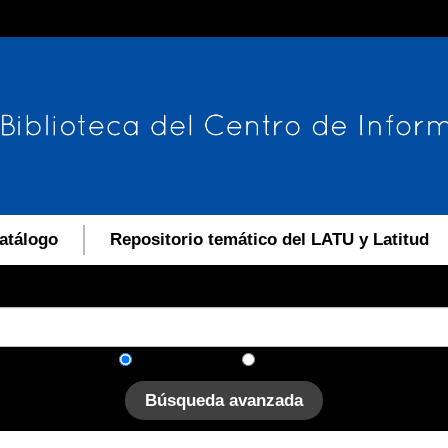
atálogo
Repositorio temático del LATU y Latitud
En el catálogo
En el sitio
Búsqueda avanzada