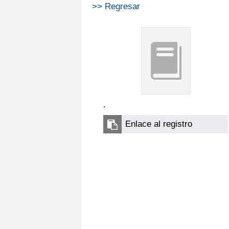
>> Regresar
.
Enlace al registro