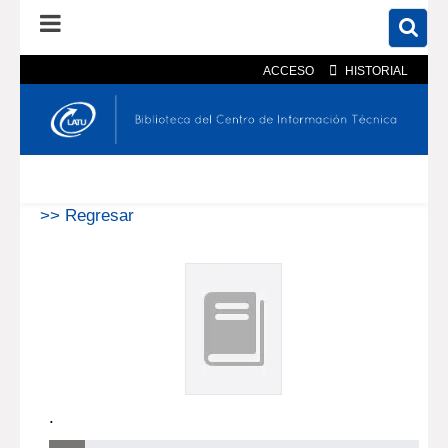
ACCESO
HISTORIAL
En el catálogo
En el sitio
Búsqueda avanzada
>> Regresar
.