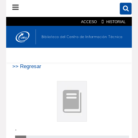
ACCESO
HISTORIAL
En el catálogo
En el sitio
Búsqueda avanzada
>> Regresar
.