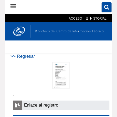
ACCESO
HISTORIAL
En el catálogo
En el sitio
Búsqueda avanzada
>> Regresar
.
Enlace al registro