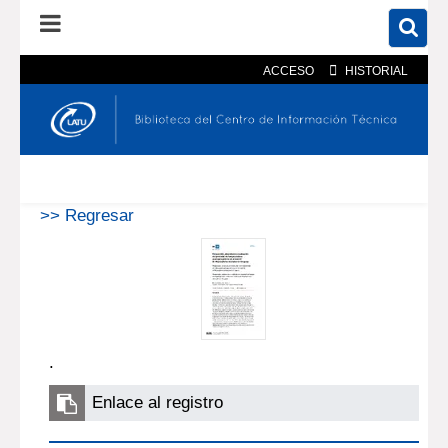
ACCESO
HISTORIAL
En el catálogo
En el sitio
Búsqueda avanzada
>> Regresar
.
Enlace al registro