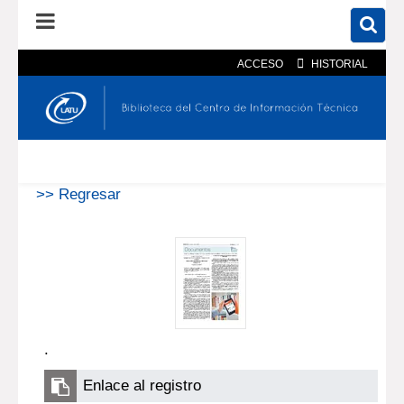
ACCESO
HISTORIAL
En el catálogo
En el sitio
Búsqueda avanzada
>> Regresar
.
Enlace al registro