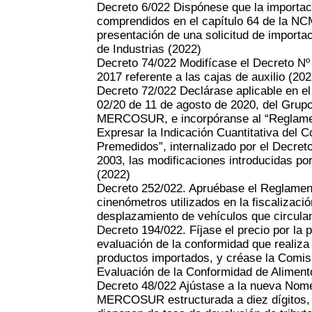
Decreto 6/022 Dispónese que la importac
comprendidos en el capítulo 64 de la NCM
presentación de una solicitud de importac
de Industrias
(2022)
Decreto 74/022 Modifícase el Decreto Nº
2017 referente a las cajas de auxilio
(202
Decreto 72/022 Declárase aplicable en el
02/20 de 11 de agosto de 2020, del Gru
MERCOSUR, e incorpóranse al “Reglame
Expresar la Indicación Cuantitativa del 
Premedidos”, internalizado por el Decret
2003, las modificaciones introducidas po
(2022)
Decreto 252/022. Apruébase el Reglament
cinenómetros utilizados en la fiscalizaci
desplazamiento de vehículos que circulan 
Decreto 194/022. Fíjase el precio por la p
evaluación de la conformidad que realiza
productos importados, y créase la Comisió
Evaluación de la Conformidad de Alimen
Decreto 48/022 Ajústase a la nueva Nom
MERCOSUR estructurada a diez dígitos, 