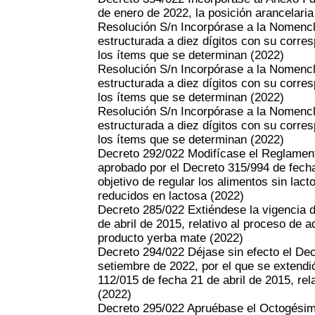
de enero de 2022, la posición arancelaria
Resolución S/n Incorpórase a la Nome
estructurada a diez dígitos con su corre
los ítems que se determinan
(2022)
Resolución S/n Incorpórase a la Nome
estructurada a diez dígitos con su corre
los ítems que se determinan
(2022)
Resolución S/n Incorpórase a la Nomenc
estructurada a diez dígitos con su corre
los ítems que se determinan
(2022)
Decreto 292/022 Modifícase el Reglamen
aprobado por el Decreto 315/994 de fecha 
objetivo de regular los alimentos sin lact
reducidos en lactosa
(2022)
Decreto 285/022 Extiéndese la vigencia d
de abril de 2015, relativo al proceso de a
producto yerba mate
(2022)
Decreto 294/022 Déjase sin efecto el De
setiembre de 2022, por el que se extendió
112/015 de fecha 21 de abril de 2015, re
(2022)
Decreto 295/022 Apruébase el Octogésimo