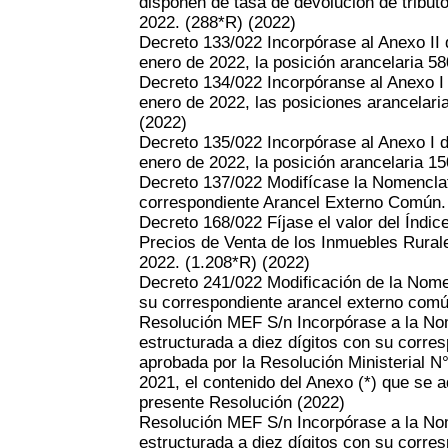
disponen de tasa de devolución de tributo
2022. (288*R)
(2022)
Decreto 133/022 Incorpórase al Anexo II 
enero de 2022, la posición arancelaria 5
Decreto 134/022 Incorpóranse al Anexo I
enero de 2022, las posiciones arancelari
(2022)
Decreto 135/022 Incorpórase al Anexo I d
enero de 2022, la posición arancelaria 1
Decreto 137/022 Modifícase la Nomencla
correspondiente Arancel Externo Común.
Decreto 168/022 Fíjase el valor del Índic
Precios de Venta de los Inmuebles Rural
2022. (1.208*R)
(2022)
Decreto 241/022 Modificación de la Nom
su correspondiente arancel externo com
Resolución MEF S/n Incorpórase a la N
estructurada a diez dígitos con su corre
aprobada por la Resolución Ministerial N
2021, el contenido del Anexo (*) que se a
presente Resolución
(2022)
Resolución MEF S/n Incorpórase a la N
estructurada a diez dígitos con su corre