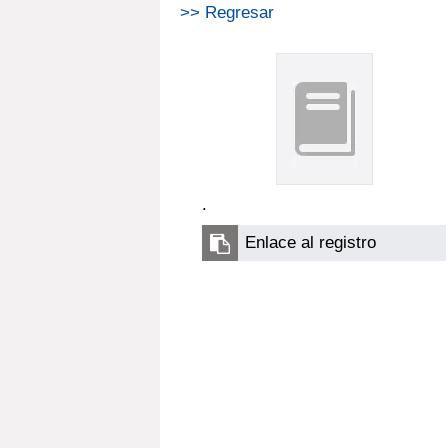
>> Regresar
.
Enlace al registro