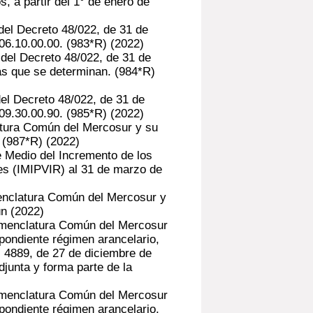
s, a partir del 1° de enero de
del Decreto 48/022, de 31 de
806.10.00.00. (983*R)
(2022)
 del Decreto 48/022, de 31 de
as que se determinan. (984*R)
el Decreto 48/022, de 31 de
509.30.00.90. (985*R)
(2022)
tura Común del Mercosur y su
 (987*R)
(2022)
e Medio del Incremento de los
es (IMIPVIR) al 31 de marzo de
enclatura Común del Mercosur y
ún
(2022)
omenclatura Común del Mercosur
spondiente régimen arancelario,
° 4889, de 27 de diciembre de
djunta y forma parte de la
omenclatura Común del Mercosur
spondiente régimen arancelario,