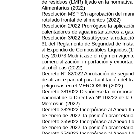
de residuos (LMR) fijado en la normativa
Alimentarius
(2022)
Resolución MSP S/n aprobación del manua
rotulado frontal de alimentos
(2022)
Resolución 2/022 Prorrógase la aplicació
calentadores de agua instantáneos a gas
Resolución 3/022 Sustitúyese la redacción 
31 del Reglamento de Seguridad de Insta
al Expendio de Combustibles Líquidos.(1
Ley 20.073 Modifícase el régimen vigente
comercialización, importación y exportac
alcohólicas
(2022)
Decreto N° 82/022 Aprobación de segundo
de alcance parcial para facilitación del 
peligrosas en el MERCOSUR
(2022)
Decreto 381/022 Dispónese la incorporaci
nacional de la Directiva Nº 102/22 de la
Mercosur.
(2022)
Decreto 382/022 Incorpórase al Anexo II 
de enero de 2022, la posición arancelari
Decreto 355/022 Incorpórase al Anexo I d
de enero de 2022, la posición arancelaria
Decreto 354/022 Incorpórase al Anexo I d