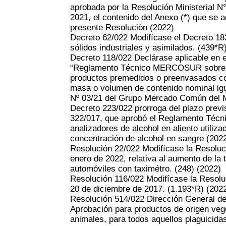
aprobada por la Resolución Ministerial N
2021, el contenido del Anexo (*) que se a
presente Resolución
(2022)
Decreto 62/022 Modifícase el Decreto 182
sólidos industriales y asimilados. (439*R
Decreto 118/022 Declárase aplicable en 
“Reglamento Técnico MERCOSUR sobre el
productos premedidos o preenvasados co
masa o volumen de contenido nominal igu
Nº 03/21 del Grupo Mercado Común de
Decreto 223/022 prorroga del plazo previs
322/017, que aprobó el Reglamento Técni
analizadores de alcohol en aliento utilizad
concentración de alcohol en sangre
(202
Resolución 22/022 Modifícase la Resoluci
enero de 2022, relativa al aumento de la t
automóviles con taximétro. (248)
(2022)
Resolución 116/022 Modifícase la Resolu
20 de diciembre de 2017. (1.193*R)
(202
Resolución 514/022 Dirección General de
Aprobación para productos de origen vege
animales, para todos aquellos plaguicida