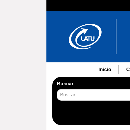
Inicio
C
Buscar...