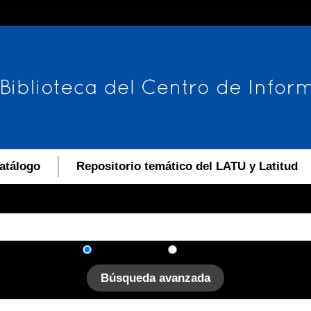
atálogo
Repositorio temático del LATU y Latitud
En el catálogo
En el sitio
Búsqueda avanzada