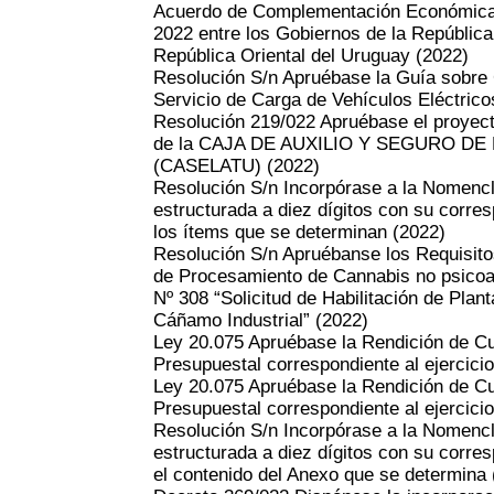
Acuerdo de Complementación Económica Nº
2022 entre los Gobiernos de la República 
República Oriental del Uruguay
(2022)
Resolución S/n Apruébase la Guía sobre 
Servicio de Carga de Vehículos Eléctrico
Resolución 219/022 Apruébase el proyect
de la CAJA DE AUXILIO Y SEGURO D
(CASELATU)
(2022)
Resolución S/n Incorpórase a la Nomenc
estructurada a diez dígitos con su corre
los ítems que se determinan
(2022)
Resolución S/n Apruébanse los Requisitos
de Procesamiento de Cannabis no psicoac
Nº 308 “Solicitud de Habilitación de Pla
Cáñamo Industrial”
(2022)
Ley 20.075 Apruébase la Rendición de C
Presupuestal correspondiente al ejercicio
Ley 20.075 Apruébase la Rendición de C
Presupuestal correspondiente al ejercicio
Resolución S/n Incorpórase a la Nome
estructurada a diez dígitos con su corre
el contenido del Anexo que se determina