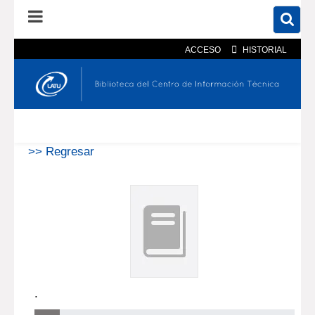
ACCESO
HISTORIAL
En el catálogo
En el sitio
Búsqueda avanzada
>> Regresar
.