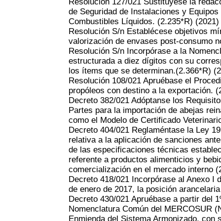
Resolución 127/021 Sustitúyese la redacc
de Seguridad de Instalaciones y Equipos
Combustibles Líquidos. (2.235*R)
(2021)
Resolución S/n Establécese objetivos mí
valorización de envases post-consumo no
Resolución S/n Incorpórase a la Nome
estructurada a diez dígitos con su corre
los ítems que se determinan.(2.366*R)
(
Resolución 108/021 Apruébase el Procedim
propóleos con destino a la exportación. 
Decreto 382/021 Adóptanse los Requisito
Partes para la importación de abejas rein
como el Modelo de Certificado Veterinario
Decreto 404/021 Reglaméntase la Ley 19
relativa a la aplicación de sanciones an
de las especificaciones técnicas estable
referente a productos alimenticios y beb
comercialización en el mercado interno
(
Decreto 418/021 Incorpórase al Anexo I d
de enero de 2017, la posición arancelari
Decreto 430/021 Apruébase a partir del 1
Nomenclatura Común del MERCOSUR (NC
Enmienda del Sistema Armonizado, con s