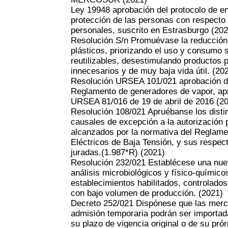
Ley 19948 aprobación del protocolo de e
protección de las personas con respecto 
personales, suscrito en Estrasburgo
(202
Resolución S/n Promuévase la reducción 
plásticos, priorizando el uso y consumo 
reutilizables, desestimulando productos p
innecesarios y de muy baja vida útil.
(20
Resolución URSEA 101/021 aprobación de 
Reglamento de generadores de vapor, ap
URSEA 81/016 de 19 de abril de 2016
(2
Resolución 108/021 Apruébanse los distin
causales de excepción a la autorización 
alcanzados por la normativa del Reglam
Eléctricos de Baja Tensión, y sus respe
juradas.(1.987*R)
(2021)
Resolución 232/021 Establécese una nue
análisis microbiológicos y físico-químico
establecimientos habilitados, controlados 
con bajo volumen de producción.
(2021)
Decreto 252/021 Dispónese que las merc
admisión temporaria podrán ser importada
su plazo de vigencia original o de su pró