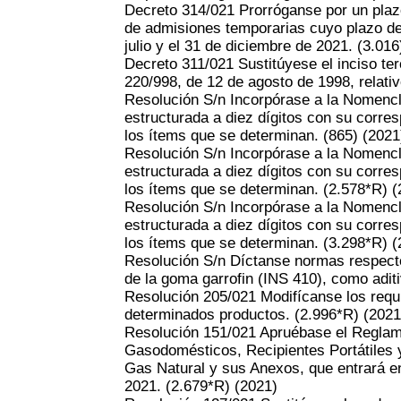
Decreto 314/021 Prorróganse por un plaz
de admisiones temporarias cuyo plazo de v
julio y el 31 de diciembre de 2021. (3.016
Decreto 311/021 Sustitúyese el inciso ter
220/998, de 12 de agosto de 1998, relativ
Resolución S/n Incorpórase a la Nome
estructurada a diez dígitos con su corre
los ítems que se determinan. (865)
(2021
Resolución S/n Incorpórase a la Nome
estructurada a diez dígitos con su corre
los ítems que se determinan. (2.578*R)
(
Resolución S/n Incorpórase a la Nome
estructurada a diez dígitos con su corre
los ítems que se determinan. (3.298*R)
(
Resolución S/n Díctanse normas respecto 
de la goma garrofin (INS 410), como aditi
Resolución 205/021 Modifícanse los requi
determinados productos. (2.996*R)
(2021
Resolución 151/021 Apruébase el Reglam
Gasodomésticos, Recipientes Portátiles
Gas Natural y sus Anexos, que entrará en
2021. (2.679*R)
(2021)