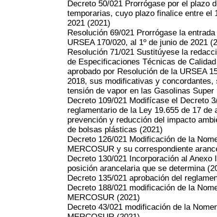
Decreto 50/021 Prorrógase por el plazo 
temporarias, cuyo plazo finalice entre el 
2021
(2021)
Resolución 69/021 Prorrógase la entrada 
URSEA 170/020, al 1º de junio de 2021
(
Resolución 71/021 Sustitúyese la redacc
de Especificaciones Técnicas de Calidad
aprobado por Resolución de la URSEA 15
2018, sus modificativas y concordantes, 
tensión de vapor en las Gasolinas Super
Decreto 109/021 Modifícase el Decreto 3
reglamentario de la Ley 19.655 de 17 de 
prevención y reducción del impacto ambien
de bolsas plásticas
(2021)
Decreto 126/021 Modificación de la Nom
MERCOSUR y su correspondiente arance
Decreto 130/021 Incorporación al Anexo I
posición arancelaria que se determina
(2
Decreto 135/021 aprobación del reglament
Decreto 188/021 modificación de la Nom
MERCOSUR
(2021)
Decreto 43/021 modificación de la Nomen
MERCOSUR
(2021)