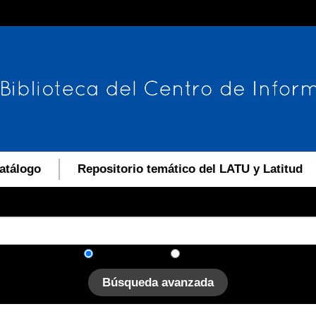
atálogo
Repositorio temático del LATU y Latitud
En el catálogo
En el sitio
Búsqueda avanzada