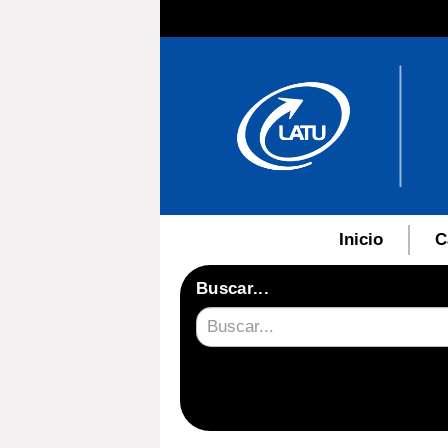
Inicio
C
Buscar...