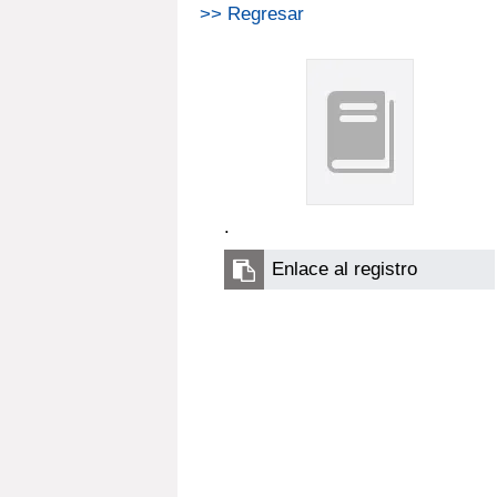
>> Regresar
.
Enlace al registro