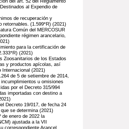
ión del art. 52 del Reglamento
 Destinados al Expendio de
nimos de recuperación y
 retornables. (1.599*R)
(2021)
nclatura Común del MERCOSUR
spondiente régimen arancelario,
2021)
iento para la certificación de
(2.333*R)
(2021)
s Zoosanitarios de los Estados
as y productos apícolas, así
 Internacional
(2021)
.264 de 5 de setiembre de 2014,
te incumplimientos u omisiones
cidas por el Decreto 315/994
idas importadas con destino a
2021)
el Decreto 19/017, de fecha 24
a que se determina
(2021)
º de enero de 2022 la
M) ajustada a la VII
u correspondiente Arancel