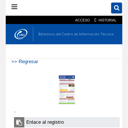
ACCESO
HISTORIAL
En el catálogo
En el sitio
Búsqueda avanzada
>> Regresar
.
Enlace al registro