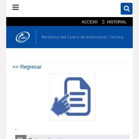
ACCESO
HISTORIAL
En el catálogo
En el sitio
Búsqueda avanzada
>> Regresar
.