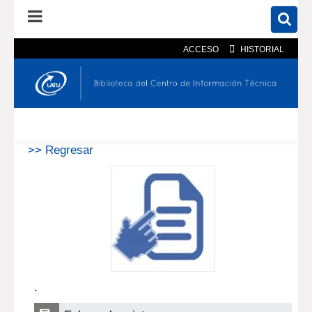
ACCESO
HISTORIAL
En el catálogo
En el sitio
Búsqueda avanzada
>> Regresar
.