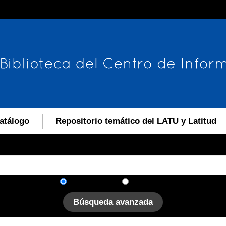
atálogo
Repositorio temático del LATU y Latitud
En el catálogo
En el sitio
Búsqueda avanzada