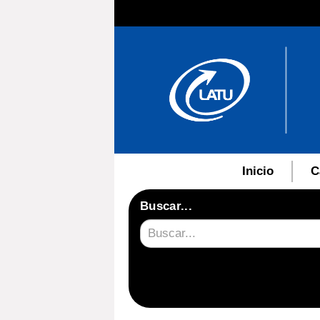
Inicio
C
Buscar...