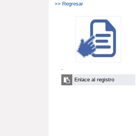
>> Regresar
.
Enlace al registro