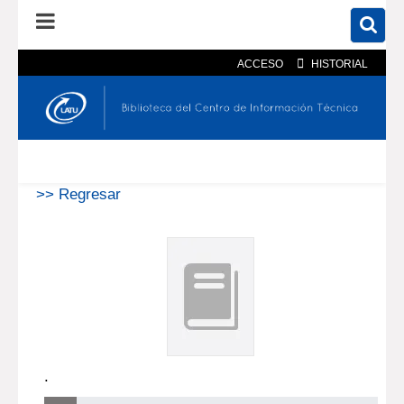
ACCESO
HISTORIAL
En el catálogo
En el sitio
Búsqueda avanzada
>> Regresar
.