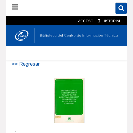
ACCESO
HISTORIAL
En el catálogo
En el sitio
Búsqueda avanzada
>> Regresar
.