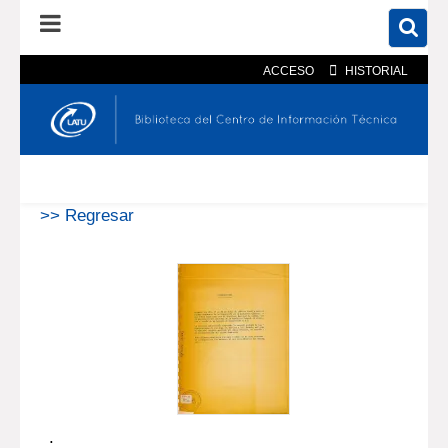
ACCESO
HISTORIAL
En el catálogo
En el sitio
Búsqueda avanzada
>> Regresar
.