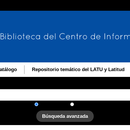
atálogo
Repositorio temático del LATU y Latitud
En el catálogo
En el sitio
Búsqueda avanzada