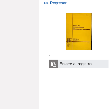
>> Regresar
.
Enlace al registro