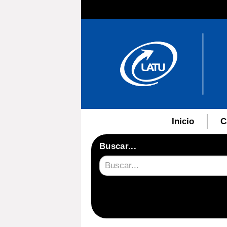
Inicio
C
Buscar...