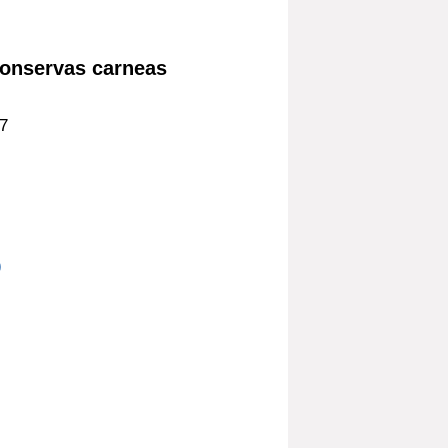
conservas carneas
77
)