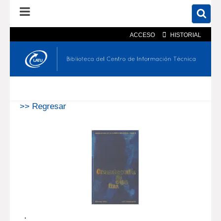
ACCESO
HISTORIAL
En el catálogo
En el sitio
Búsqueda avanzada
>> Regresar
.