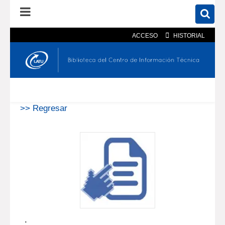
ACCESO
HISTORIAL
En el catálogo
En el sitio
Búsqueda avanzada
>> Regresar
.