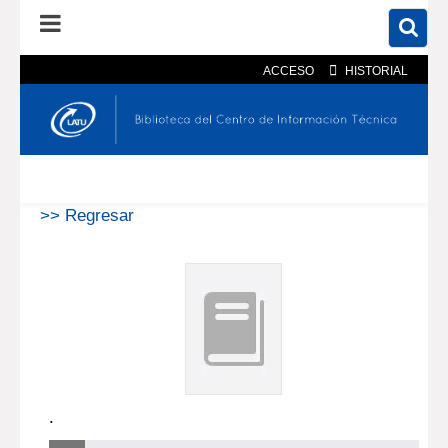
ACCESO
HISTORIAL
En el catálogo
En el sitio
Búsqueda avanzada
>> Regresar
.