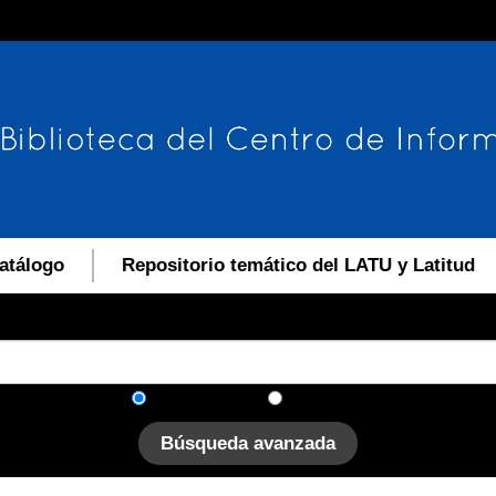
atálogo
Repositorio temático del LATU y Latitud
En el catálogo
En el sitio
Búsqueda avanzada