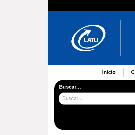
Inicio
C
Buscar...