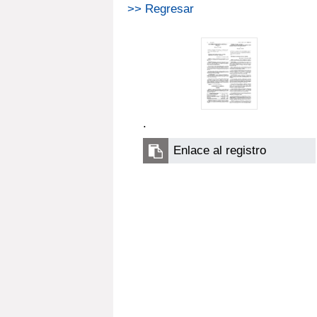
>> Regresar
.
Enlace al registro