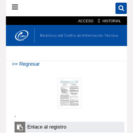
ACCESO
HISTORIAL
En el catálogo
En el sitio
Búsqueda avanzada
>> Regresar
.
Enlace al registro